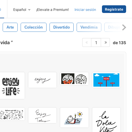
Regístrate
D
Español
¡Elevate a Premium!
Iniciar sesión
Arte
Colección
Divertido
Vendimia
Dibujo
 vida
de 135
1