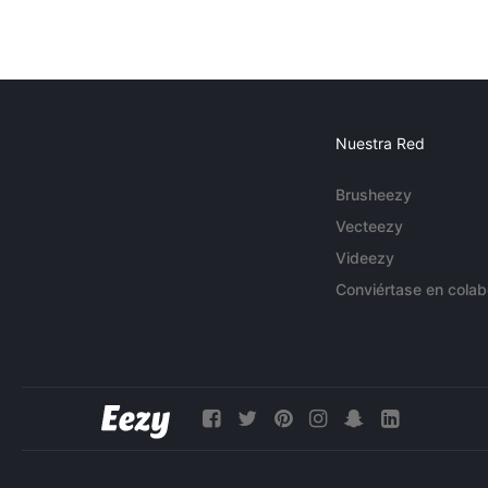
Nuestra Red
Brusheezy
Vecteezy
Videezy
Conviértase en colab