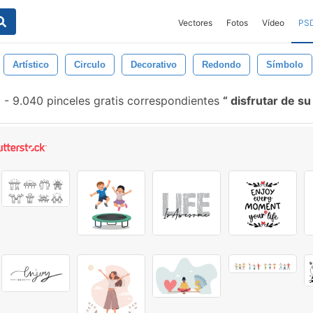
Vectores
Fotos
Vídeo
PS
Artístico
Circulo
Decorativo
Redondo
Símbolo
-
9.040 pinceles gratis correspondientes
disfrutar de su