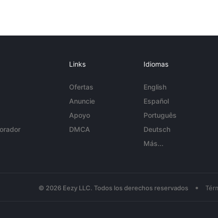
Links
Idiomas
Ofertas
English
Anuncie
Español
Apoyo
Português
orador
DMCA
Deutsch
Más...
•
© 2026 Eezy LLC. Todos los derechos reservados
Tér