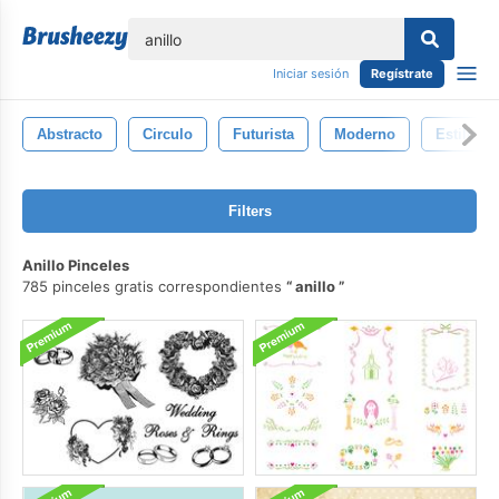
lose
Iniciar sesión
Regístrate
Abstracto
Circulo
Futurista
Moderno
Estilo
Filters
Anillo Pinceles
785 pinceles gratis correspondientes
anillo