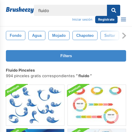
lose
Iniciar sesión
Regístrate
Fondo
Agua
Mojado
Chapoteo
Soltar
Lim
Filters
Fluido Pinceles
994 pinceles gratis correspondientes
fluido