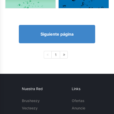
Siguiente página
1
Nuestra Red
Links
Brusheezy
Ofertas
Vecteezy
Anuncie