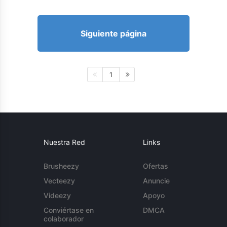
Siguiente página
1
Nuestra Red
Links
Brusheezy
Ofertas
Vecteezy
Anuncie
Videezy
Apoyo
Conviértase en
DMCA
colaborador