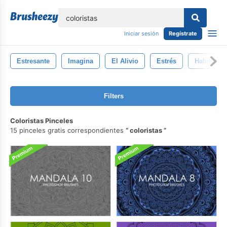
lose
Iniciar sesión
Regístrate
Estresante
Imagina
El Alivio
Estrés
Habilidad
Filters
Coloristas Pinceles
15 pinceles gratis correspondientes
coloristas