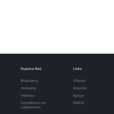
Nuestra Red
Links
Brusheezy
Ofertas
Vecteezy
Anuncie
Videezy
Apoyo
Conviértase en
DMCA
colaborador