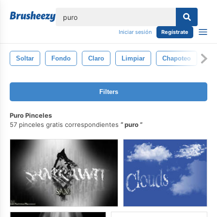
lose
Iniciar sesión
Regístrate
Soltar
Fondo
Claro
Limpiar
Chapoteo
Lí
Filters
Puro Pinceles
57 pinceles gratis correspondientes
puro