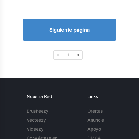
Siguiente página
1
Nuestra Red
Links
Brusheezy
Ofertas
Vecteezy
Anuncie
Videezy
Apoyo
Conviértase en
DMCA