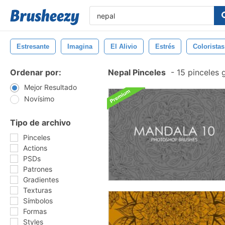
Estresante
Imagina
El Alivio
Estrés
Coloristas
Ordenar por:
Nepal Pinceles
-
15 pinceles 
Mejor Resultado
Novísimo
Tipo de archivo
Pinceles
Actions
PSDs
Patrones
Gradientes
Texturas
Símbolos
Formas
Styles