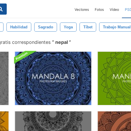
Vectores
Fotos
Vídeo
PS
Habilidad
Sagrado
Yoga
Tíbet
Trabajo Manual
gratis correspondientes
nepal