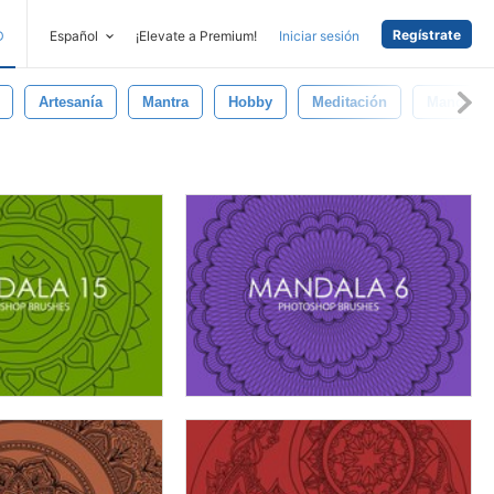
Regístrate
D
Español
¡Elevate a Premium!
Iniciar sesión
Artesanía
Mantra
Hobby
Meditación
Mandala