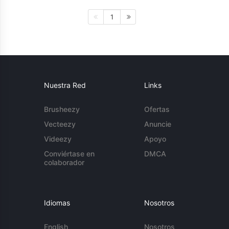
1
Nuestra Red
Links
Brusheezy
Ofertas
Vecteezy
Anuncie
Videezy
Apoyo
Conviértase en
DMCA
colaborador
Idiomas
Nosotros
English
Nosotros