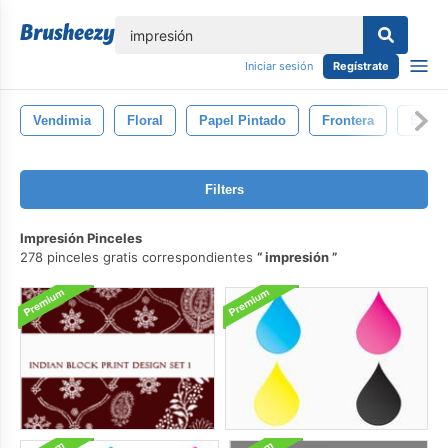
lose
Iniciar sesión
Regístrate
Vendimia
Floral
Papel Pintado
Frontera
Blanc
Filters
Impresión Pinceles
278 pinceles gratis correspondientes
impresión