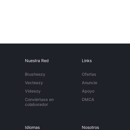
Nuestra Red
Links
Brusheezy
Ofertas
Vecteezy
Anuncie
Videezy
Apoyo
Conviértase en
DMCA
colaborador
Idiomas
Nosotros