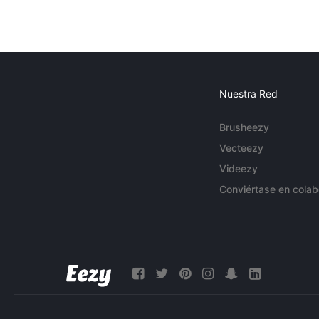
Nuestra Red
Brusheezy
Vecteezy
Videezy
Conviértase en colab