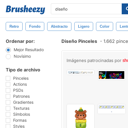
Retro
Fondo
Abstracto
Ligero
Color
Lent
Ordenar por:
Diseño Pinceles
-
1.662 pince
Mejor Resultado
Novísimo
Imágenes patrocinadas por
Tipo de archivo
Pinceles
Actions
PSDs
Patrones
Gradientes
Texturas
Símbolos
Formas
Styles