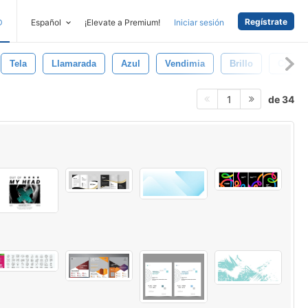
Regístrate
D
Español
¡Elevate a Premium!
Iniciar sesión
Tela
Llamarada
Azul
Vendimia
Brillo
Creati
de 34
1