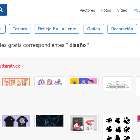
Vectores
Fotos
Vídeo
PS
e
Textura
Reflejo En La Lente
Óptico
Decoración
les gratis correspondientes
diseño