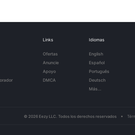
Links
Idiomas
Ofertas
English
Anuncie
Español
Apoyo
Português
orador
DMCA
Deutsch
Más...
•
© 2026 Eezy LLC. Todos los derechos reservados
Tér