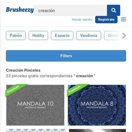
lose
Iniciar sesión
Regístrate
Patrón
Hobby
Espacio
Vendimia
Ornamento
Filters
Creación Pinceles
23 pinceles gratis correspondientes
creación