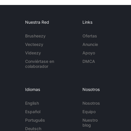
Nuestra Red
Links
Brusheezy
Ofertas
Vecteezy
Anuncie
Videezy
Apoyo
Conviértase en
DMCA
colaborador
Idiomas
Nosotros
English
Nosotros
Español
Equipo
Português
Nuestro
blog
Deutsch