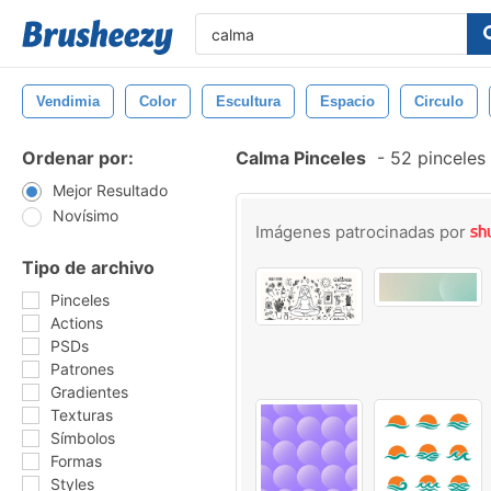
Vendimia
Color
Escultura
Espacio
Circulo
Ordenar por:
Calma Pinceles
-
52 pinceles 
Mejor Resultado
Novísimo
Imágenes patrocinadas por
Tipo de archivo
Pinceles
Actions
PSDs
Patrones
Gradientes
Texturas
Símbolos
Formas
Styles