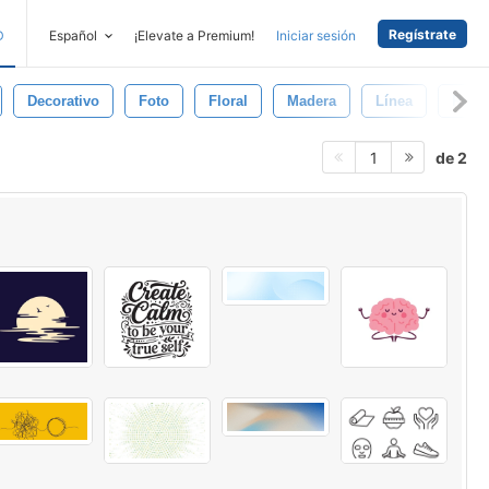
Regístrate
D
Español
¡Elevate a Premium!
Iniciar sesión
Decorativo
Foto
Floral
Madera
Línea
Rued
de 2
1