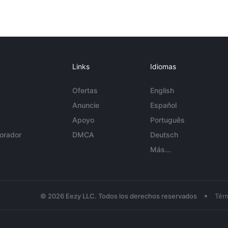
Links
Idiomas
Ofertas
English
Anuncie
Español
Apoyo
Português
orador
DMCA
Deutsch
Más...
•
© 2026 Eezy LLC. Todos los derechos reservados
Tér