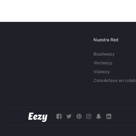
Nuestra Red
Brusheezy
Vecteezy
Videezy
Conviértase en colab