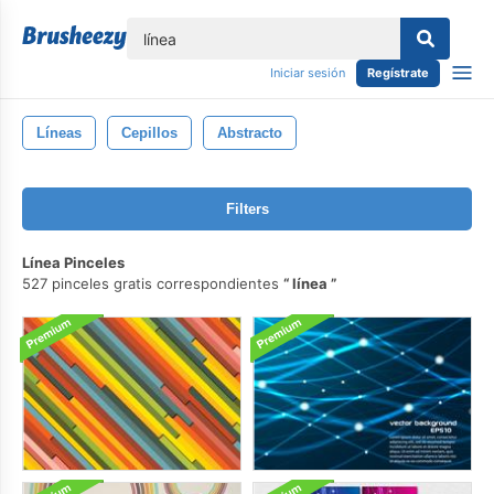
lose
Iniciar sesión
Regístrate
Líneas
Cepillos
Abstracto
Filters
Línea Pinceles
527 pinceles gratis correspondientes
línea