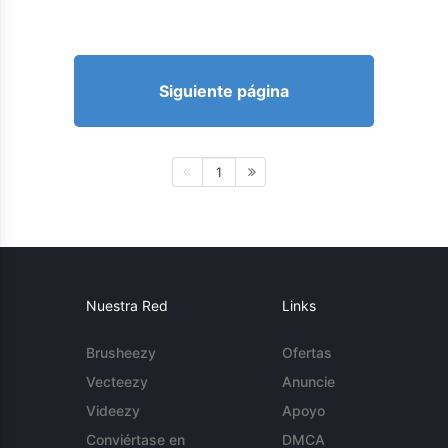
Siguiente página
1
Nuestra Red
Links
Brusheezy
Ofertas
Vecteezy
Anuncie
Videezy
Apoyo
Conviértase en
DMCA