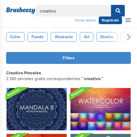
lose
Iniciar sesión
Regístrate
Color
Fondo
Abstracto
Art
Diseño
Pintar
Filters
Creativo Pinceles
2.180 pinceles gratis correspondientes
creativo