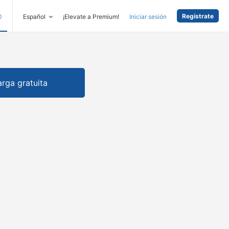
Regístrate
D
Español
¡Elevate a Premium!
Iniciar sesión
rga gratuita