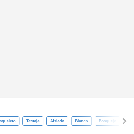
squeleto
Tatuaje
Aislado
Blanco
Bosquejo
Pu