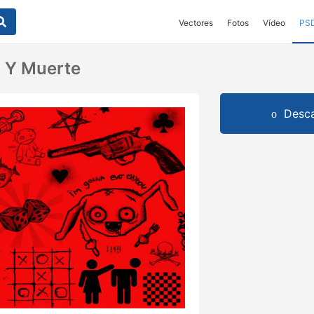
Vectores
Fotos
Vídeo
PS
a Y Muerte
Desca