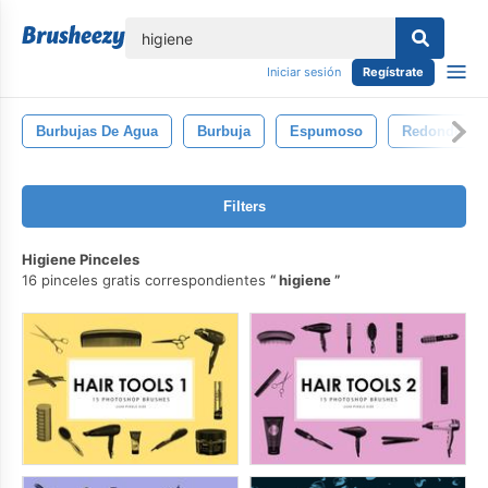
lose
Iniciar sesión
Regístrate
Burbujas De Agua
Burbuja
Espumoso
Redondo
Filters
Higiene Pinceles
16 pinceles gratis correspondientes
higiene