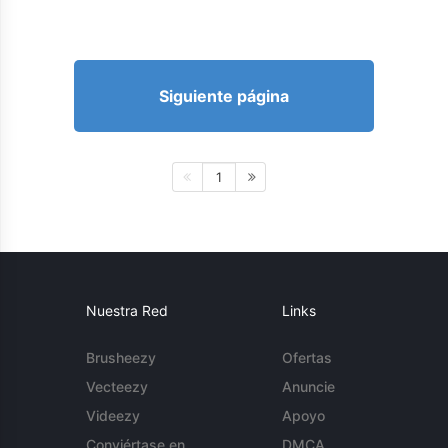
Siguiente página
1
Nuestra Red
Links
Brusheezy
Ofertas
Vecteezy
Anuncie
Videezy
Apoyo
Conviértase en
DMCA