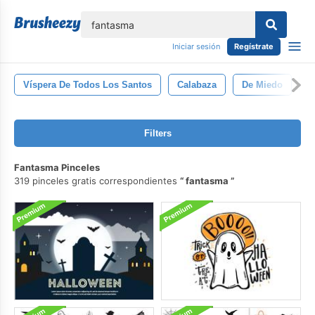
lose
Iniciar sesión
Regístrate
Víspera De Todos Los Santos
Calabaza
De Miedo
H
Filters
Fantasma Pinceles
319 pinceles gratis correspondientes
fantasma