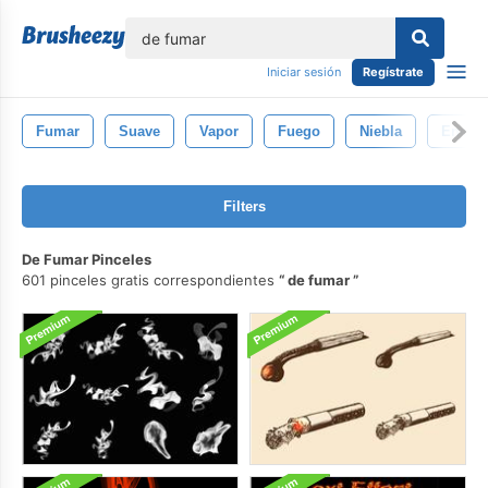
lose
Iniciar sesión
Regístrate
Fumar
Suave
Vapor
Fuego
Niebla
Energí
Filters
De Fumar Pinceles
601 pinceles gratis correspondientes
de fumar