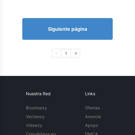
Siguiente página
1
Nuestra Red
Links
Brusheezy
Ofertas
Vecteezy
Anuncie
Videezy
Apoyo
Conviértase en
DMCA