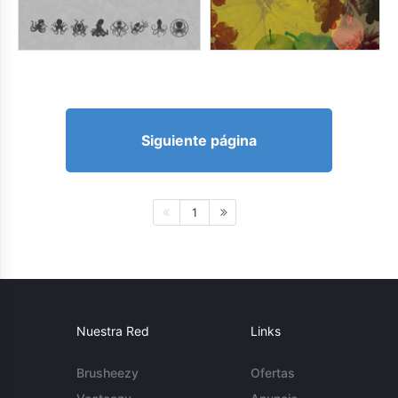
Siguiente página
1
Nuestra Red
Links
Brusheezy
Ofertas