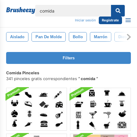
lose
Iniciar sesión
Regístrate
Aislado
Pan De Molde
Bollo
Marrón
Dieta
Filters
Comida Pinceles
341 pinceles gratis correspondientes
comida