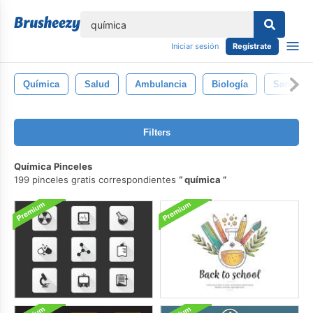
lose
Iniciar sesión
Regístrate
Química
Salud
Ambulancia
Biología
Sangre
Filters
Química Pinceles
199 pinceles gratis correspondientes
química