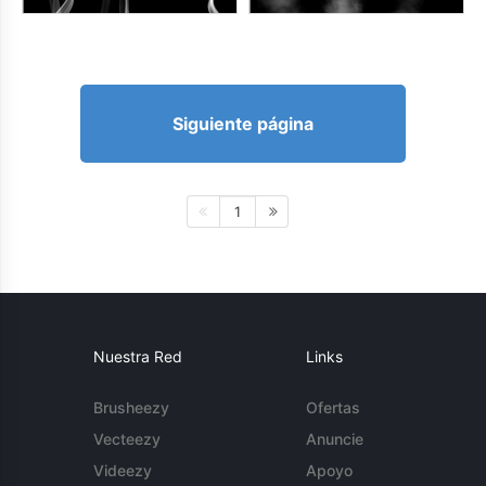
Siguiente página
1
Nuestra Red
Links
Brusheezy
Ofertas
Vecteezy
Anuncie
Videezy
Apoyo