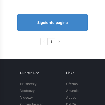
Siguiente página
1
Nuestra Red
Links
Brusheezy
Ofertas
Vecteezy
Anuncie
Videezy
Apoyo
Conviértase en
DMCA