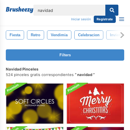
lose
Iniciar sesión
Regístrate
Fiesta
Retro
Vendimia
Celebracion
Invierno
Filters
Navidad Pinceles
524 pinceles gratis correspondientes
navidad