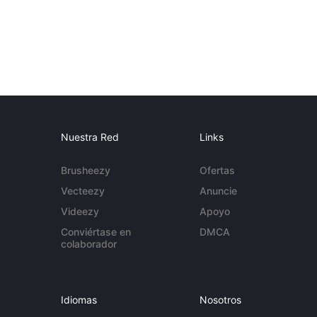
Nuestra Red
Links
Brusheezy
Ofertas
Vecteezy
Anuncie
Videezy
Apoyo
Conviértase en
DMCA
colaborador
Idiomas
Nosotros