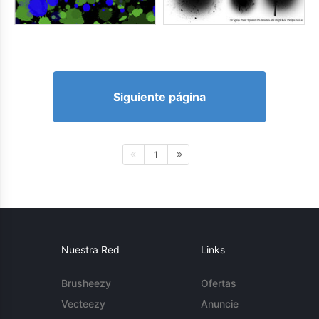
Siguiente página
1
Nuestra Red
Links
Brusheezy
Ofertas
Vecteezy
Anuncie