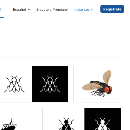
Regístrate
D
Español
¡Elevate a Premium!
Iniciar sesión