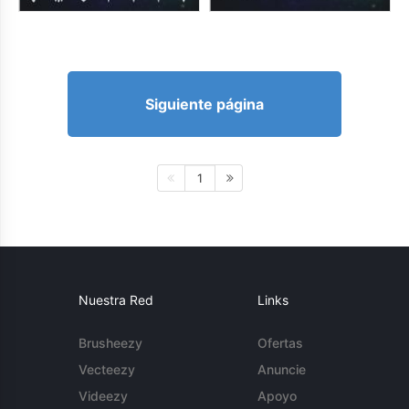
Siguiente página
1
Nuestra Red
Links
Brusheezy
Ofertas
Vecteezy
Anuncie
Videezy
Apoyo