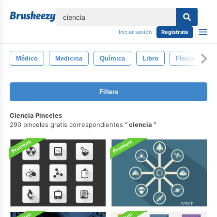
lose
Iniciar sesión
Regístrate
Médico
Medicina
Química
Libro
Física
U
Filters
Ciencia Pinceles
290 pinceles gratis correspondientes
ciencia