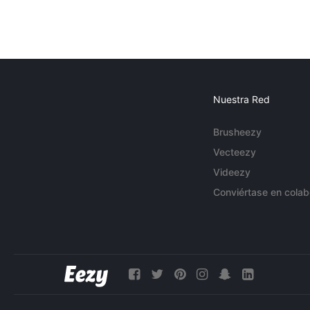
Nuestra Red
Brusheezy
Vecteezy
Videezy
Conviértase en colab