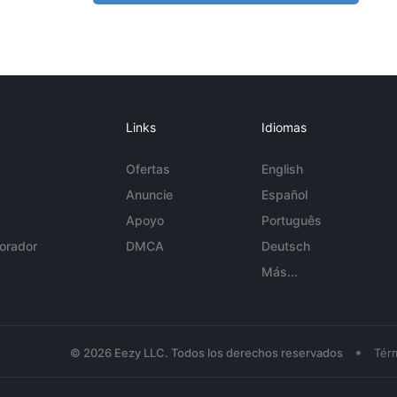
Links
Idiomas
Ofertas
English
Anuncie
Español
Apoyo
Português
orador
DMCA
Deutsch
Más...
•
© 2026 Eezy LLC. Todos los derechos reservados
Tér