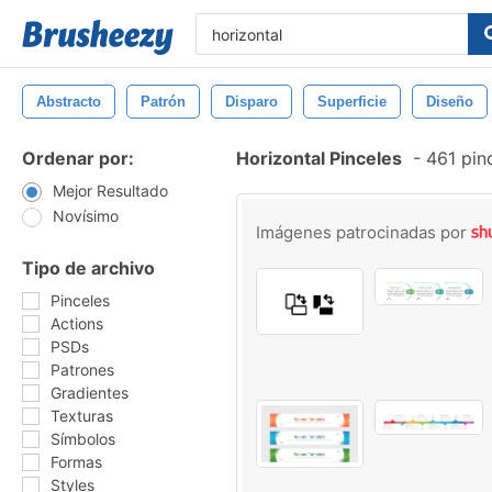
Abstracto
Patrón
Disparo
Superficie
Diseño
Ordenar por:
Horizontal Pinceles
-
461 pinc
Mejor Resultado
Novísimo
Imágenes patrocinadas por
Tipo de archivo
Pinceles
Actions
PSDs
Patrones
Gradientes
Texturas
Símbolos
Formas
Styles