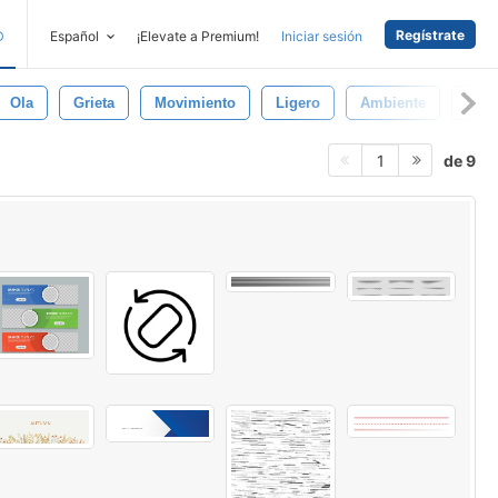
Regístrate
D
Español
¡Elevate a Premium!
Iniciar sesión
Ola
Grieta
Movimiento
Ligero
Ambiente
Nub
de 9
1