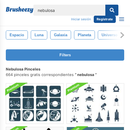
lose
Iniciar sesión
Regístrate
Espacio
Luna
Galaxia
Planeta
Universo
Filters
Nebulosa Pinceles
664 pinceles gratis correspondientes
nebulosa