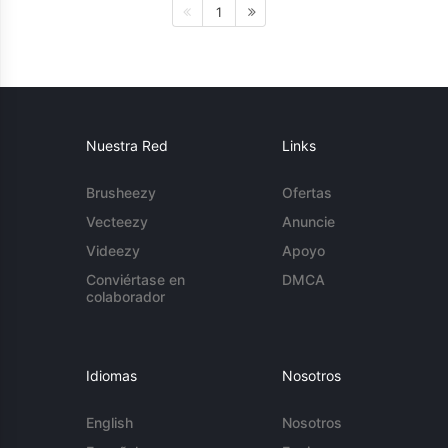
1
Nuestra Red
Links
Brusheezy
Ofertas
Vecteezy
Anuncie
Videezy
Apoyo
Conviértase en
DMCA
colaborador
Idiomas
Nosotros
English
Nosotros