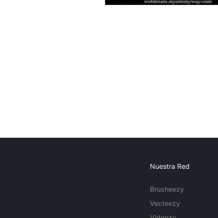
Nuestra Red
Brusheezy
Vecteezy
Videezy