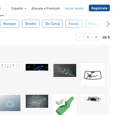
Regístrate
D
Español
¡Elevate a Premium!
Iniciar sesión
Romper
Diseño
De Cerca
Fondo
Peligro
Ch
de 5
1