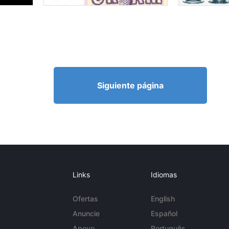
Siguiente página
Links
Idiomas
Ofertas
English
Anuncie
Español
Apoyo
Português