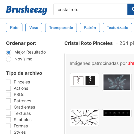
Roto
Vaso
Transparente
Patrón
Texturizado
Ordenar por:
Cristal Roto Pinceles
-
264 pi
Mejor Resultado
Novísimo
Imágenes patrocinadas por
Tipo de archivo
Pinceles
Actions
PSDs
Patrones
Gradientes
Texturas
Símbolos
Formas
Styles