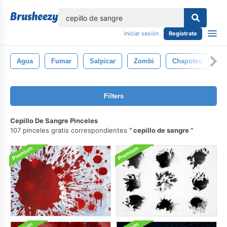
lose
Iniciar sesión
Regístrate
Agua
Fumar
Salpicar
Zombi
Chapoteo
Pi
Filters
Cepillo De Sangre Pinceles
107 pinceles gratis correspondientes
cepillo de sangre