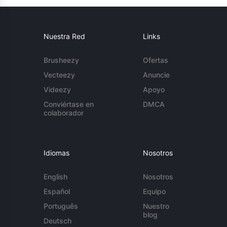
Nuestra Red
Links
Brusheezy
Ofertas
Vecteezy
Anuncie
Videezy
Apoyo
Conviértase en
DMCA
colaborador
Idiomas
Nosotros
English
Nosotros
Español
Equipo
Português
Nuestro
blog
Deutsch