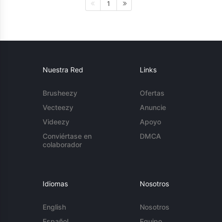
1
Nuestra Red
Links
Brusheezy
Ofertas
Vecteezy
Anuncie
Videezy
Apoyo
Conviértase en
DMCA
colaborador
Idiomas
Nosotros
English
Nosotros
Español
Equipo