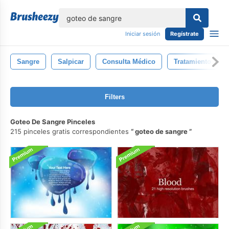
lose
Iniciar sesión
Regístrate
Sangre
Salpicar
Consulta Médico
Tratamiento
Filters
Goteo De Sangre Pinceles
215 pinceles gratis correspondientes
goteo de sangre