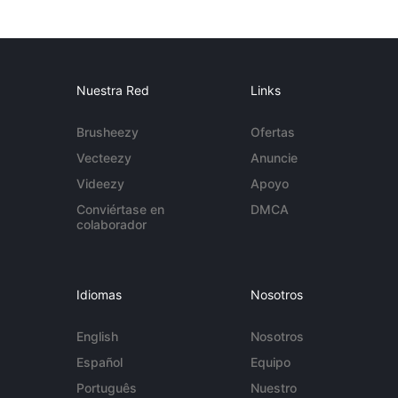
Nuestra Red
Links
Brusheezy
Ofertas
Vecteezy
Anuncie
Videezy
Apoyo
Conviértase en
DMCA
colaborador
Idiomas
Nosotros
English
Nosotros
Español
Equipo
Português
Nuestro