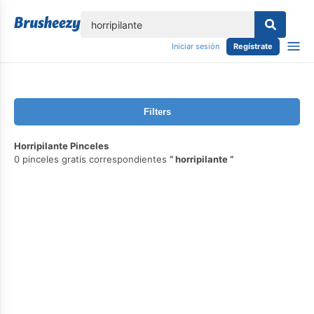
lose
Iniciar sesión
Regístrate
Filters
Horripilante Pinceles
0 pinceles gratis correspondientes
horripilante