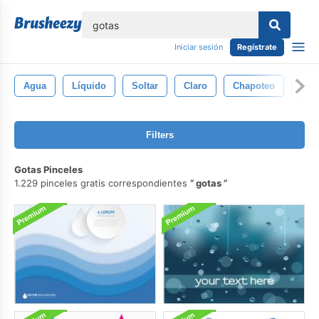
lose
Iniciar sesión
Regístrate
Agua
Líquido
Soltar
Claro
Chapoteo
Moj
Filters
Gotas Pinceles
1.229 pinceles gratis correspondientes
gotas