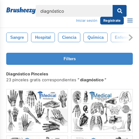
lose
Iniciar sesión
Regístrate
Sangre
Hospital
Ciencia
Química
Enfermedad
Filters
Diagnóstico Pinceles
23 pinceles gratis correspondientes
diagnóstico