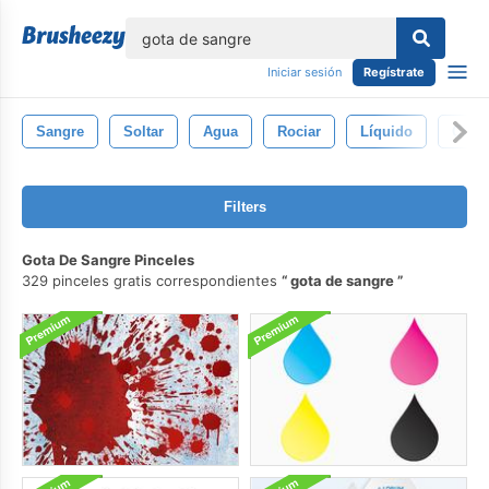
lose
Iniciar sesión
Regístrate
Sangre
Soltar
Agua
Rociar
Líquido
Claro
Filters
Gota De Sangre Pinceles
329 pinceles gratis correspondientes
gota de sangre