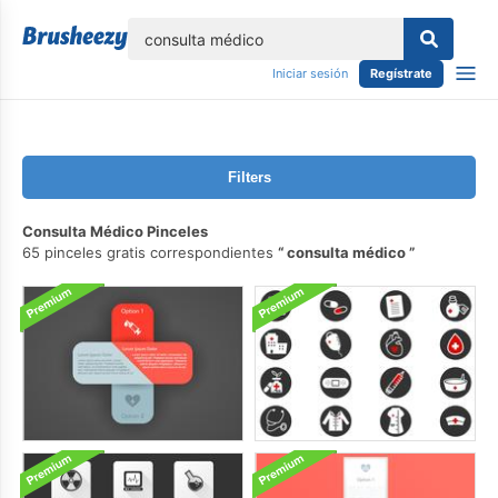
lose
Iniciar sesión
Regístrate
Filters
Consulta Médico Pinceles
65 pinceles gratis correspondientes
consulta médico