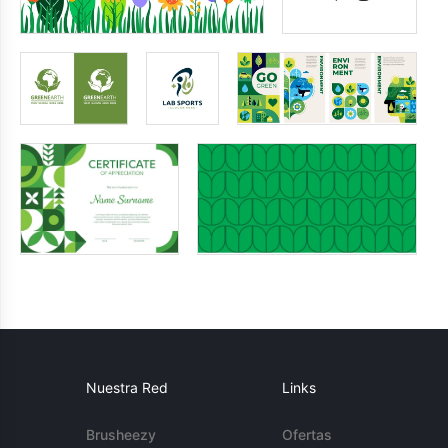
Nuestra Red
Links
Brusheezy
Ofertas