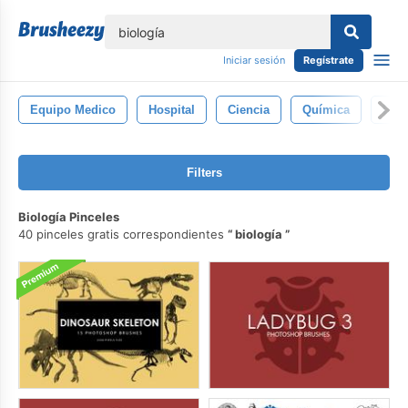
lose
Iniciar sesión
Regístrate
Equipo Medico
Hospital
Ciencia
Química
Doct
Filters
Biología Pinceles
40 pinceles gratis correspondientes
biología