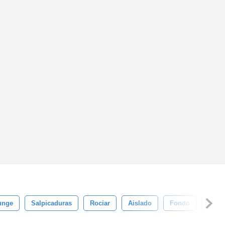
unge
Salpicaduras
Rociar
Aislado
Fondo
Splat