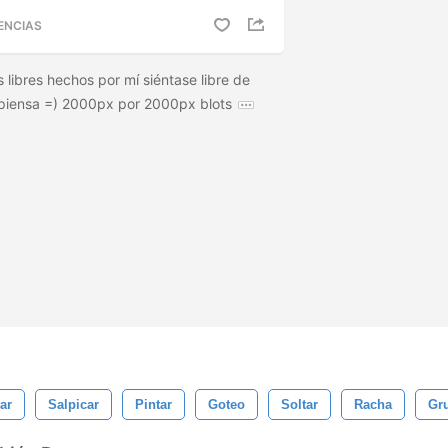
ENCIAS
 libres hechos por mí siéntase libre de
 piensa =) 2000px por 2000px blots
ar
Salpicar
Pintar
Goteo
Soltar
Racha
Gr