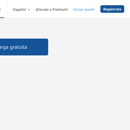
Regístrate
D
Español
¡Elevate a Premium!
Iniciar sesión
rga gratuita