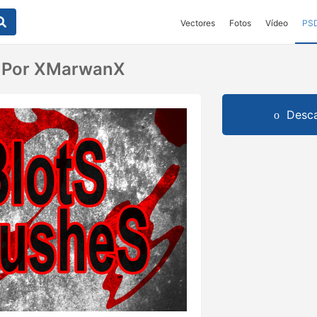
Vectores
Fotos
Vídeo
PS
s Por XMarwanX
Desca