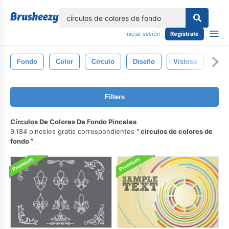
lose
Iniciar sesión
Regístrate
Fondo
Color
Circulo
Diseño
Vistoso
Fot
Filters
Círculos De Colores De Fondo Pinceles
9.184 pinceles gratis correspondientes
círculos de colores de
fondo