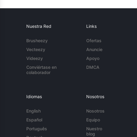
Nuestra Red
Links
Brusheezy
Ofertas
Vecteezy
Anuncie
Videezy
Apoyo
Conviértase en
DMCA
colaborador
Idiomas
Nosotros
English
Nosotros
Español
Equipo
Português
Nuestro
blog