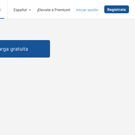
Regístrate
D
Español
¡Elevate a Premium!
Iniciar sesión
rga gratuita