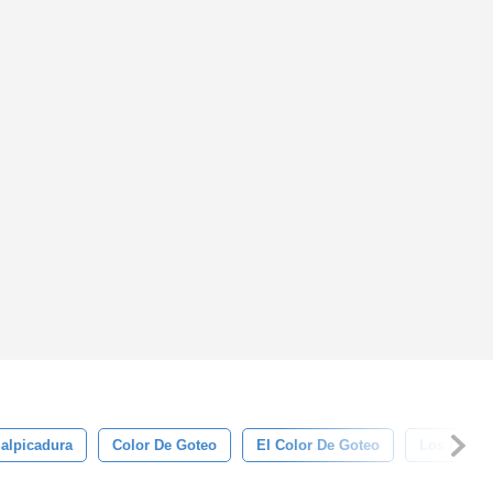
alpicadura
Color De Goteo
El Color De Goteo
Los Cepill