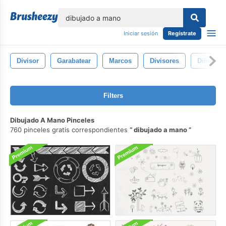
lose
Iniciar sesión
Regístrate
Divisor
Garabatear
Marcos
Divisores
Dibujado
Filters
Dibujado A Mano Pinceles
760 pinceles gratis correspondientes
dibujado a mano