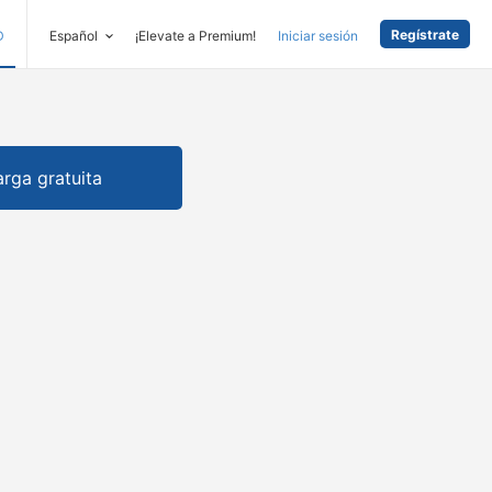
Regístrate
D
Español
¡Elevate a Premium!
Iniciar sesión
rga gratuita