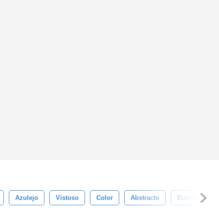
Azulejo
Vistoso
Color
Abstracto
Blanco
P