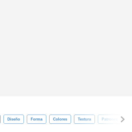
Diseño
Forma
Colores
Textura
Patrones
G