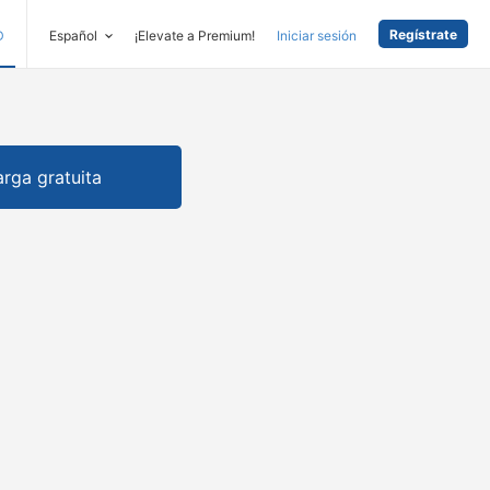
Regístrate
D
Español
¡Elevate a Premium!
Iniciar sesión
rga gratuita