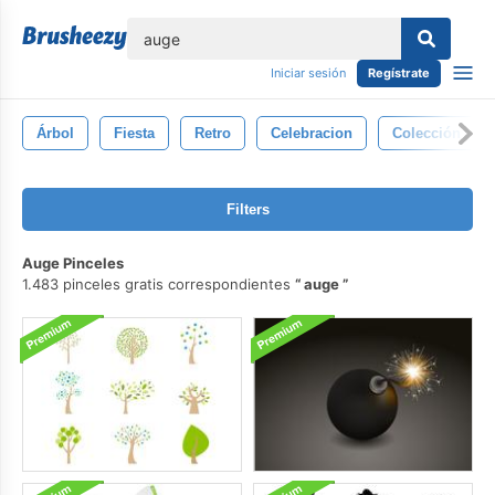
lose
Iniciar sesión
Regístrate
Árbol
Fiesta
Retro
Celebracion
Colección
Filters
Auge Pinceles
1.483 pinceles gratis correspondientes
auge