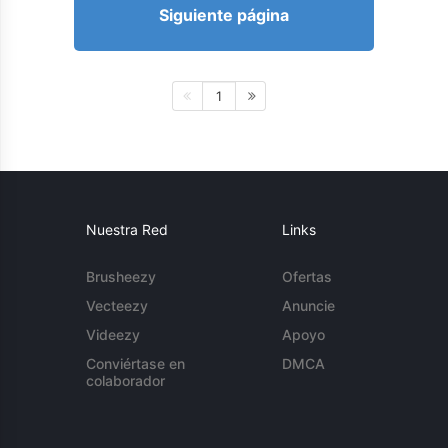
Siguiente página
1
Nuestra Red
Links
Brusheezy
Ofertas
Vecteezy
Anuncie
Videezy
Apoyo
Conviértase en
DMCA
colaborador