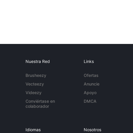
Nuestra Red
Links
Brusheezy
Ofertas
Vecteezy
Anuncie
Videezy
Apoyo
Conviértase en
DMCA
colaborador
Idiomas
Nosotros