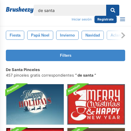
lose
Iniciar sesión
Regístrate
Fiesta
Papá Noel
Invierno
Navidad
Aclamacio
Filters
De Santa Pinceles
457 pinceles gratis correspondientes
de santa