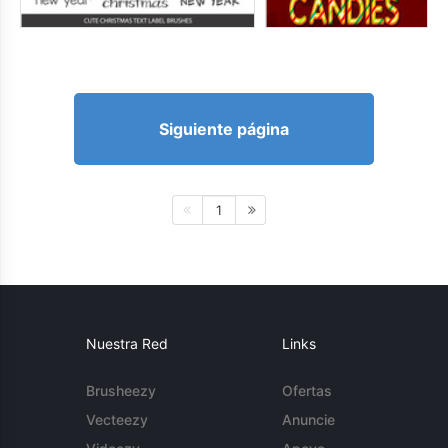
Siguiente página
1
Nuestra Red
Links
Brusheezy
Ofertas
Vecteezy
Anuncie