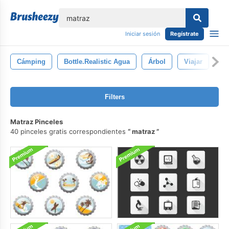
lose
Iniciar sesión
Regístrate
Cámping
Bottle.realistic Agua
Árbol
Viajar
Tu
Filters
Matraz Pinceles
40 pinceles gratis correspondientes
matraz